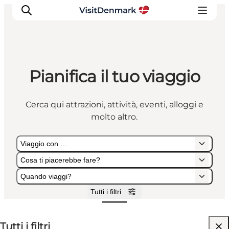
Pianifica il tuo viaggio
Ispirazioni
Dove andare
Cerca qui attrazioni, attività, eventi, alloggi e
Cosa fare
molto altro.
Dove dormire
Pianifica il viaggio
Viaggio con …
Cosa ti piacerebbe fare?
Quando viaggi?
Tutti i filtri
Viaggio con …
Cosa ti piacerebbe fare?
Quando viaggi?
Tutti i filtri