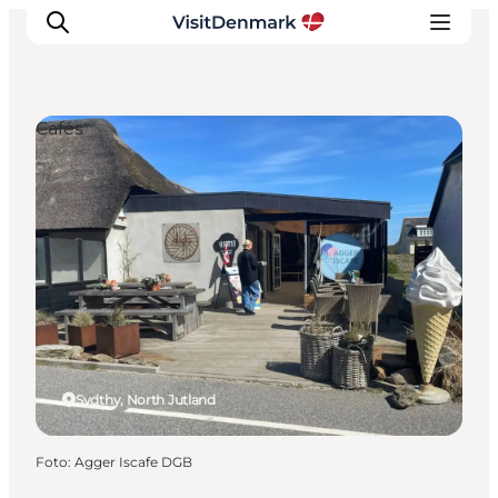
Cafés
Ispirazioni
Dove andare
Cosa fare
Dove dormire
Pianifica il viaggio
Sydthy, North Jutland
Foto
:
Agger Iscafe DGB