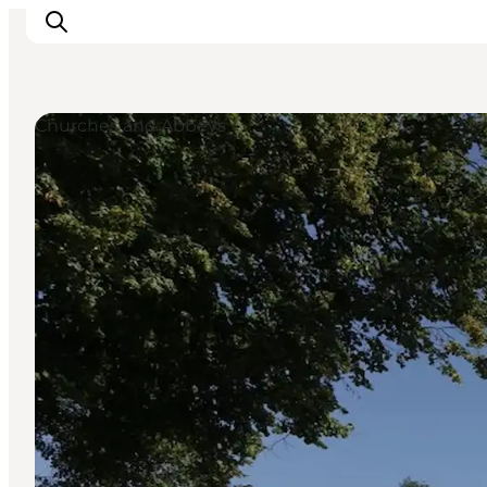
Churches and Abbeys
Ispirazioni
Dove andare
Cosa fare
Dove dormire
Pianifica il viaggio