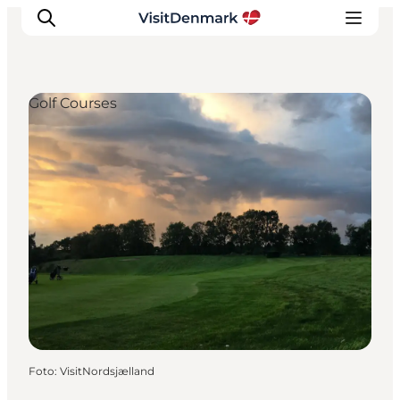
Golf Courses
Ispirazioni
Dove andare
Cosa fare
Dove dormire
Pianifica il viaggio
Foto
:
VisitNordsjælland