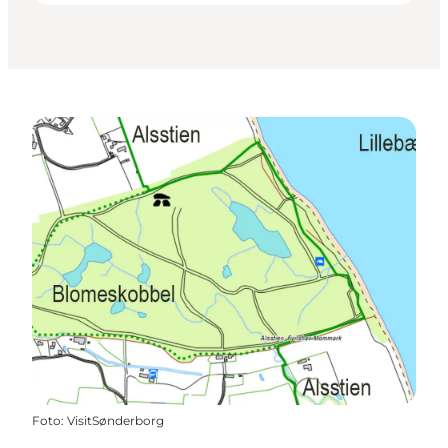
Foto
:
VisitSønderborg