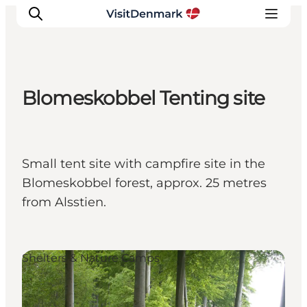
Blomeskobbel Tenting site
Ispirazioni
Dove andare
Cosa fare
Small tent site with campfire site in the
Dove dormire
Blomeskobbel forest, approx. 25 metres
Pianifica il viaggio
from Alsstien.
Shelters & Nature Camps