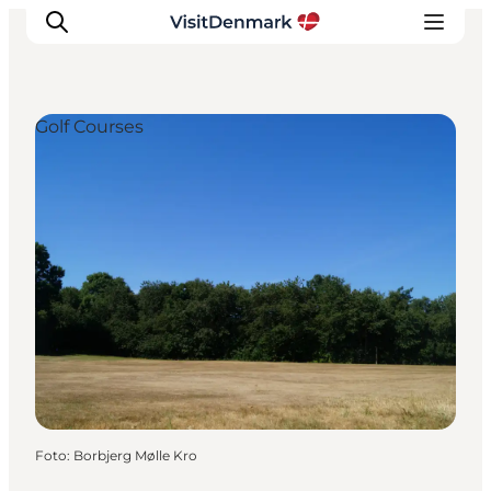
Golf Courses
Ispirazioni
Dove andare
Cosa fare
Dove dormire
Pianifica il viaggio
Foto
:
Borbjerg Mølle Kro