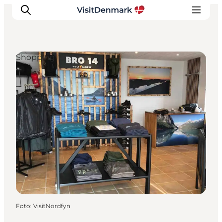
Shopping
Ispirazioni
Dove andare
Cosa fare
Dove dormire
Pianifica il viaggio
Foto
:
VisitNordfyn