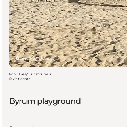
Læsø, North Jutland
Foto
:
Læsø Turistbureau
©
visitlaesoe
Byrum playground