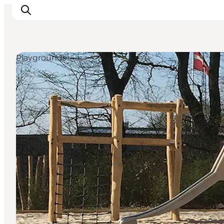
Playgrounds
Ispirazioni
Dove andare
Cosa fare
Dove dormire
Pianifica il viaggio