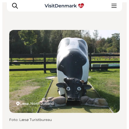
Playgrounds
Ispirazioni
Dove andare
Cosa fare
Dove dormire
Pianifica il viaggio
Læsø, North Jutland
Foto
:
Læsø Turistbureau