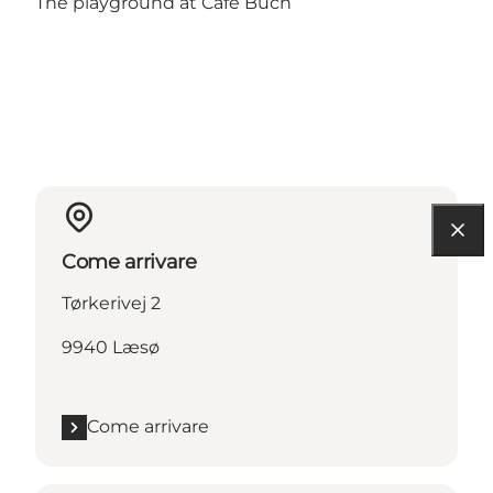
The playground at Café Buch
Come arrivare
Tørkerivej 2
9940 Læsø
Come arrivare