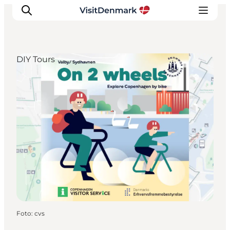
DIY Tours
Ispirazioni
Dove andare
Cosa fare
Dove dormire
Pianifica il viaggio
Foto
:
cvs