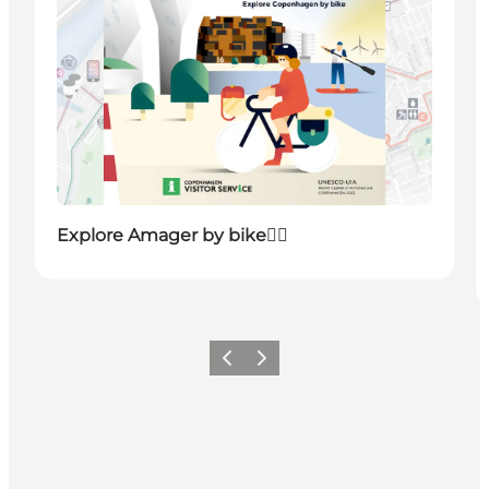
Explore Amager by bike🚴‍♀️
Precedente
Avanti