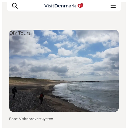
DIY Tours
Ispirazioni
Dove andare
Cosa fare
Dove dormire
Pianifica il viaggio
Foto
:
Visitnordvestkysten