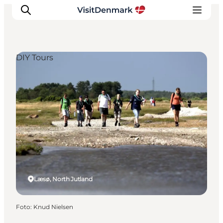
DIY Tours
Ispirazioni
Dove andare
Cosa fare
Dove dormire
Pianifica il viaggio
Læsø, North Jutland
Foto
:
Knud Nielsen