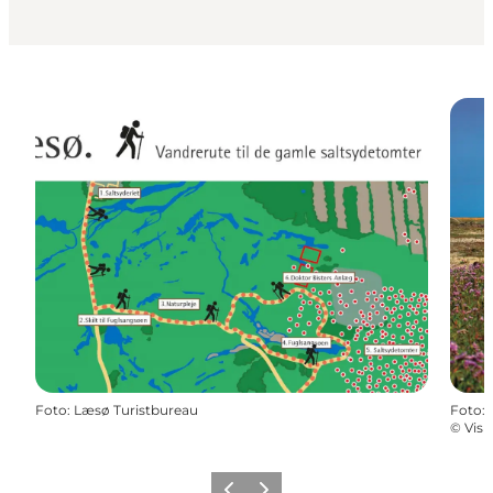
Foto
:
Læsø Turistbureau
Foto
:
©
Visi