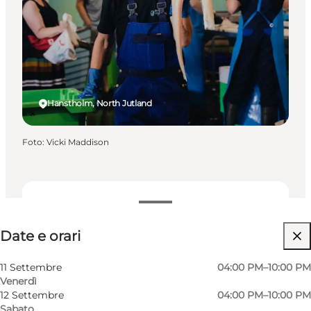
Hanstholm, North Jutland
Foto
:
Vicki Maddison
Date e orari
Date e orari
Gratuito
Visita il sito web
11 Settembre
04:00 PM–10:00 PM
Venerdì
Friends, My partner
12 Settembre
04:00 PM–10:00 PM
Sabato