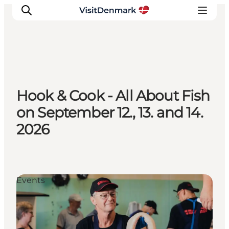
Ispirazioni
Hook & Cook - All About Fish
Dove andare
on September 12., 13. and 14.
Cosa fare
2026
Dove dormire
Pianifica il viaggio
Events