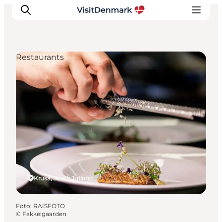
Restaurants
Ispirazioni
Dove andare
Cosa fare
Dove dormire
Pianifica il viaggio
Kruså, South Jutland
Foto
:
RAISFOTO
©
Fakkelgaarden