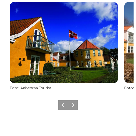
Foto
:
Aabenraa Tourist
Foto
:
Precedente
Avanti