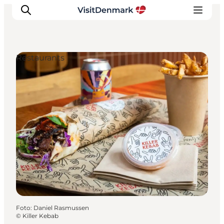
Restaurants
Ispirazioni
Dove andare
Cosa fare
Dove dormire
Pianifica il viaggio
Foto
:
Daniel Rasmussen
©
Killer Kebab