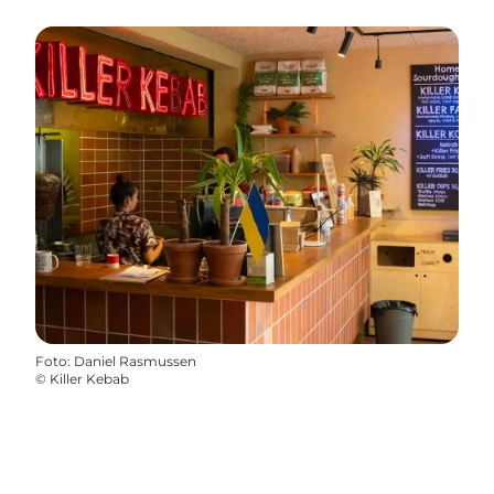
Foto
:
Daniel Rasmussen
©
Killer Kebab