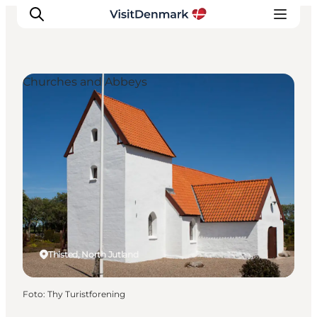
Churches and Abbeys
Ispirazioni
Dove andare
Cosa fare
Dove dormire
Pianifica il viaggio
Thisted, North Jutland
Foto
:
Thy Turistforening