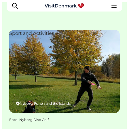
Sport and Activities
Ispirazioni
Dove andare
Cosa fare
Dove dormire
Pianifica il viaggio
Nyborg, Funen and the Islands
Foto
:
Nyborg Disc Golf