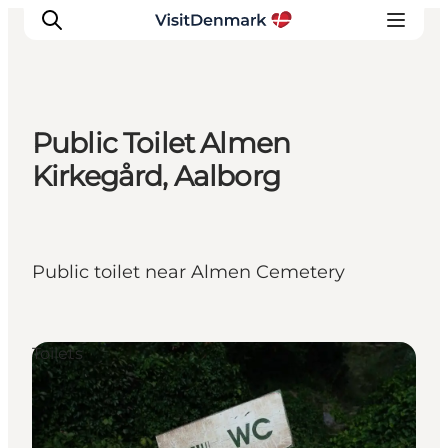
Public Toilet Almen
Ispirazioni
Kirkegård, Aalborg
Dove andare
Cosa fare
Dove dormire
Public toilet near Almen Cemetery
Pianifica il viaggio
Toilets