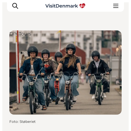
DIY Tours
Ispirazioni
Dove andare
Cosa fare
Dove dormire
Pianifica il viaggio
Foto
:
Støberiet