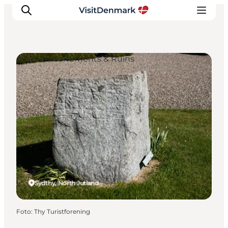
Ancient Monuments & Ruins
Ispirazioni
Dove andare
Cosa fare
Dove dormire
Pianifica il viaggio
Sydthy, North Jutland
Foto
:
Thy Turistforening