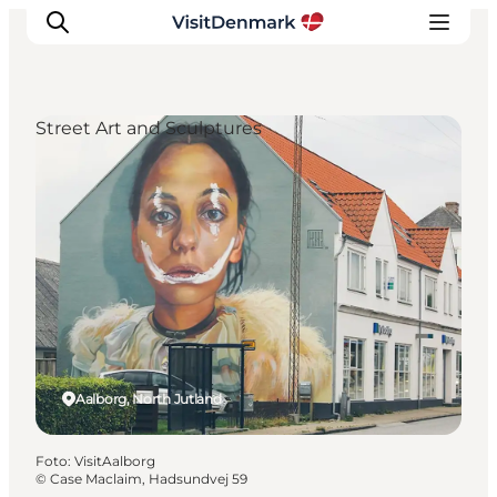
Street Art and Sculptures
Ispirazioni
Dove andare
Cosa fare
Dove dormire
Pianifica il viaggio
Aalborg, North Jutland
Foto
:
VisitAalborg
©
Case Maclaim, Hadsundvej 59