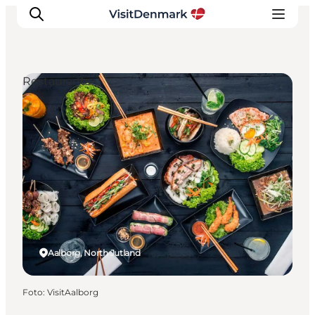
Restaurants
Ispirazioni
Dove andare
Cosa fare
Dove dormire
Pianifica il viaggio
Aalborg, North Jutland
Foto
:
VisitAalborg