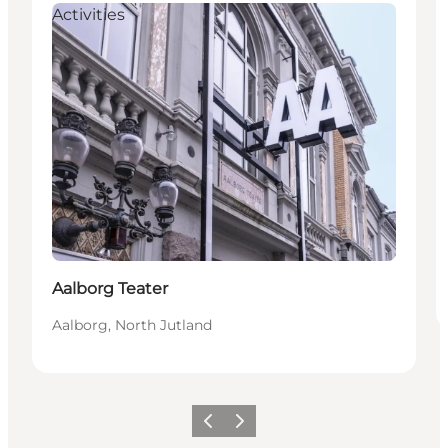
Activities
Aalborg Teater
Aalborg, North Jutland
Precedente
Avanti