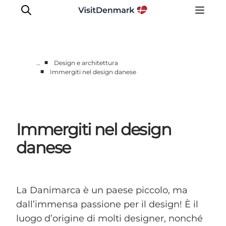
■
…
Design e architettura
■
Immergiti nel design danese
Ispirazioni
Dove andare
Cosa fare
Immergiti nel design
Dove dormire
Pianifica il viaggio
danese
La Danimarca è un paese piccolo, ma
dall’immensa passione per il design! È il
luogo d’origine di molti designer, nonché