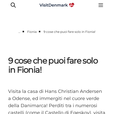
■
■
…
Fionia
9 cose che puoi fare solo in Fionia!
Ispirazioni
Dove andare
Cosa fare
9 cose che puoi fare solo
Dove dormire
in Fionia!
Pianifica il viaggio
Visita la casa di Hans Christian Andersen
a Odense, ed immergiti nel cuore verde
della Danimarca! Perditi tra i numerosi
castelli (come il Castello di Egeskov), visita