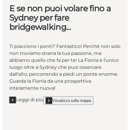
E se non puoi volare fino a
Sydney per fare
bridgewalking...
Ti piacciono i ponti? Fantastico! Perché non solo
non troviamo strana la tua passione, ma
abbiamo quello che fa per te! La Fionia è l'unico
luogo oltre a Sydney che puoi osservare
dall'alto, percorrendo a piedi un ponte enorme.
Guarda la Fionia da una prospettiva
interamente nuova!
Leggi di più
Visualizza sulla mappa
Leggi di più "E se non puoi volare fino a Sydney per f
show E se non puoi volare fino a Sydney per fare 