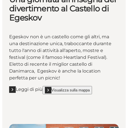
divertimento al Castello di
Egeskov
Egeskov non è un castello come gli altri, ma
una destinazione unica, traboccante durante
tutto l'anno di attività all'aperto, mostre e
festival (come il famoso
Heartland Festival
).
Eletto di recente il miglior castello di
Danimarca, Egeskov è anche la location
perfetta per un picnic!
Leggi di più
Visualizza sulla mappa
Leggi di più "Una giornata all’insegna del divertimen