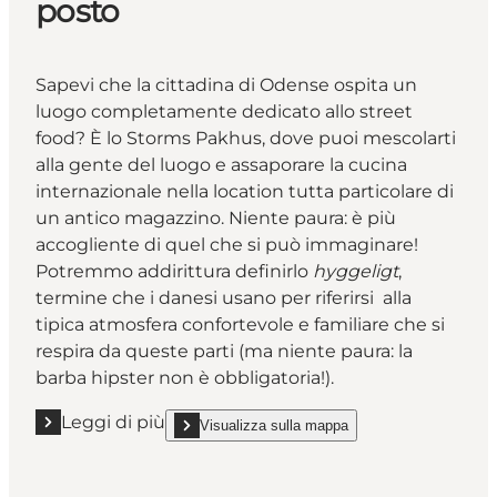
posto
Sapevi che la cittadina di Odense ospita un
luogo completamente dedicato allo street
food? È lo Storms Pakhus, dove puoi mescolarti
alla gente del luogo e assaporare la cucina
internazionale nella location tutta particolare di
un antico magazzino. Niente paura: è più
accogliente di quel che si può immaginare!
Potremmo addirittura definirlo
hyggeligt
,
termine che i danesi usano per riferirsi alla
tipica atmosfera confortevole e familiare che si
respira da queste parti (ma niente paura: la
barba hipster non è obbligatoria!).
Leggi di più
Visualizza sulla mappa
Leggi di più "Al mercato di street food di Odense tra
show Al mercato di street food di Odense tra la g