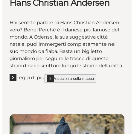
Hans Christian Andersen
Hai sentito parlare di Hans Christian Andersen,
vero? Bene! Perché è il danese più famoso del
mondo. A Odense, la sua suggestiva città
natale, puoi immergerti completamente nel
suo mondo da fiaba. Basta un biglietto
giornaliero per seguire le tracce di questo
straordinario scrittore lungo le strade della città.
Leggi di più
Visualizza sulla mappa
Leggi di più "Visita la casa d'infanzia di Hans Christ
show Visita la casa d'infanzia di Hans Christian