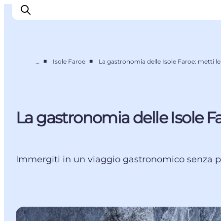
■
■
…
Isole Faroe
La gastronomia delle Isole Faroe: metti l
Ispirazioni
Dove andare
Cosa fare
La gastronomia delle Isole Fa
Dove dormire
Pianifica il viaggio
Immergiti in un viaggio gastronomico senza prec