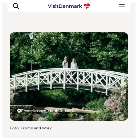
Parks and gardens
Ispirazioni
Dove andare
Cosa fare
Dove dormire
Pianifica il viaggio
Frederikshavn, North Jutland
Foto
:
Frame and Work