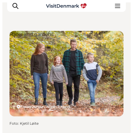
Parks and gardens
Ispirazioni
Dove andare
Cosa fare
Dove dormire
Pianifica il viaggio
Frederikshavn, North Jutland
Foto
:
Kjetil Løite