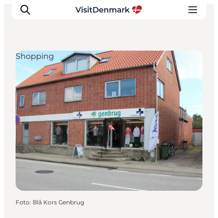
Shopping
Ispirazioni
Dove andare
Cosa fare
Dove dormire
Pianifica il viaggio
Foto
:
Blå Kors Genbrug