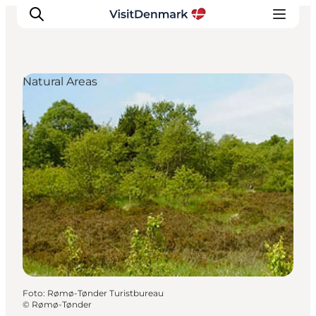
Natural Areas
Ispirazioni
Dove andare
Cosa fare
Dove dormire
Pianifica il viaggio
Foto
:
Rømø-Tønder Turistbureau
©
Rømø-Tønder