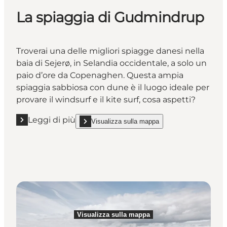
La spiaggia di Gudmindrup
Troverai una delle migliori spiagge danesi nella
baia di Sejerø, in Selandia occidentale, a solo un
paio d’ore da Copenaghen. Questa ampia
spiaggia sabbiosa con dune è il luogo ideale per
provare il windsurf e il kite surf, cosa aspetti?
Leggi di più
Visualizza sulla mappa
Leggi di più "La spiaggia di Gudmindrup"
show La spiaggia di Gudmindrup on_map
Visualizza sulla mappa