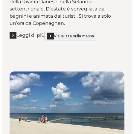
della Riviera Danese, nella Selandia
settentrionale. D’estate è sorvegliata dai
bagnini e animata dai turisti. Si trova a solo
un’ora da Copenaghen.
Leggi di più
Visualizza sulla mappa
Leggi di più "La spiaggia di Hornbæk"
show La spiaggia di Hornbæk on_map