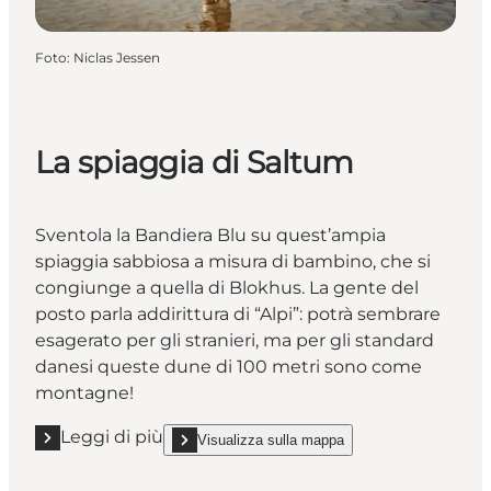
Foto
:
Niclas Jessen
La spiaggia di Saltum
Sventola la Bandiera Blu su quest’ampia
spiaggia sabbiosa a misura di bambino, che si
congiunge a quella di Blokhus. La gente del
posto parla addirittura di “Alpi”: potrà sembrare
esagerato per gli stranieri, ma per gli standard
danesi queste dune di 100 metri sono come
montagne!
Leggi di più
Visualizza sulla mappa
Leggi di più "La spiaggia di Saltum"
show La spiaggia di Saltum on_map