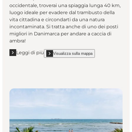
occidentale, troverai una spiaggia lunga 40 km,
luogo ideale per evadere dal trambusto della
vita cittadina e circondarti da una natura
incontaminata. Si tratta anche di uno dei posti
migliori in Danimarca per andare a caccia di
ambra!
Leggi di più
Visualizza sulla mappa
Leggi di più "La spiaggia di Blåvand "
show La spiaggia di Blåvand on_map