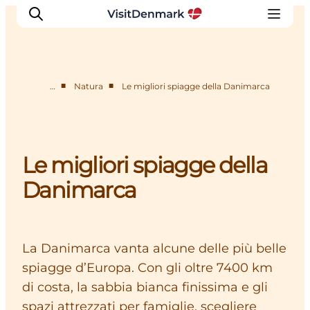
■
■
…
Natura
Le migliori spiagge della Danimarca
Ispirazioni
Dove andare
Cosa fare
Le migliori spiagge della
Dove dormire
Danimarca
Pianifica il viaggio
La Danimarca vanta alcune delle più belle
spiagge d’Europa. Con gli oltre 7400 km
di costa, la sabbia bianca finissima e gli
spazi attrezzati per famiglie, scegliere