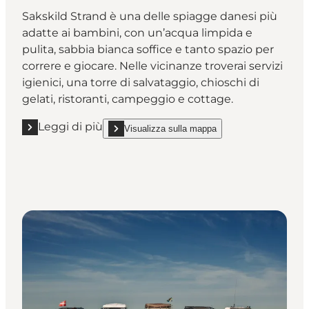
Sakskild Strand è una delle spiagge danesi più
adatte ai bambini, con un’acqua limpida e
pulita, sabbia bianca soffice e tanto spazio per
correre e giocare. Nelle vicinanze troverai servizi
igienici, una torre di salvataggio, chioschi di
gelati, ristoranti, campeggio e cottage.
Leggi di più
Visualizza sulla mappa
Leggi di più "La spiaggia di Saksild"
show La spiaggia di Saksild on_map