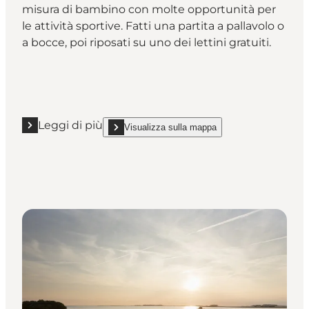
misura di bambino con molte opportunità per
le attività sportive. Fatti una partita a pallavolo o
a bocce, poi riposati su uno dei lettini gratuiti.
Leggi di più
Visualizza sulla mappa
Leggi di più "Palmestranden: una spiaggia con le pa
show Palmestranden: una spiaggia con le palme n