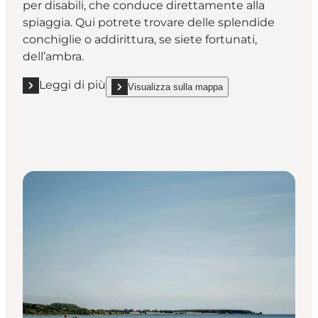
per disabili, che conduce direttamente alla
spiaggia. Qui potrete trovare delle splendide
conchiglie o addirittura, se siete fortunati,
dell’ambra.
Leggi di più
Visualizza sulla mappa
Leggi di più "La spiaggia di Bisnap"
show La spiaggia di Bisnap on_map