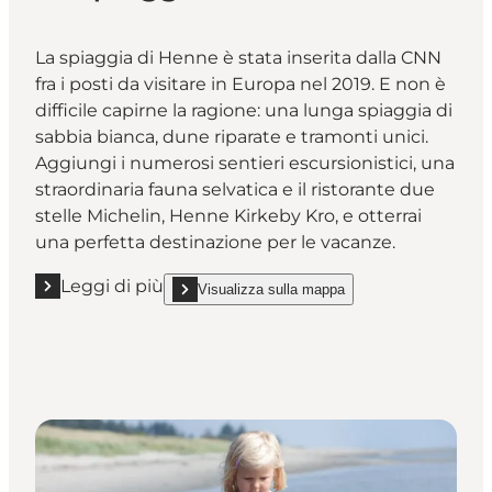
La spiaggia di Henne è stata inserita dalla CNN
fra i posti da visitare in Europa nel 2019. E non è
difficile capirne la ragione: una lunga spiaggia di
sabbia bianca, dune riparate e tramonti unici.
Aggiungi i numerosi sentieri escursionistici, una
straordinaria fauna selvatica e il ristorante due
stelle Michelin, Henne Kirkeby Kro, e otterrai
una perfetta destinazione per le vacanze.
Leggi di più
Visualizza sulla mappa
Leggi di più "La spiaggia di Henne"
show La spiaggia di Henne on_map