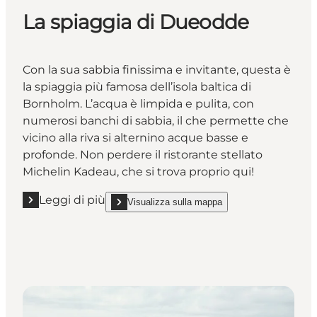
La spiaggia di Dueodde
Con la sua sabbia finissima e invitante, questa è
la spiaggia più famosa dell’isola baltica di
Bornholm. L’acqua è limpida e pulita, con
numerosi banchi di sabbia, il che permette che
vicino alla riva si alternino acque basse e
profonde. Non perdere il ristorante stellato
Michelin Kadeau, che si trova proprio qui!
Leggi di più
Visualizza sulla mappa
Leggi di più "La spiaggia di Dueodde"
show La spiaggia di Dueodde on_map