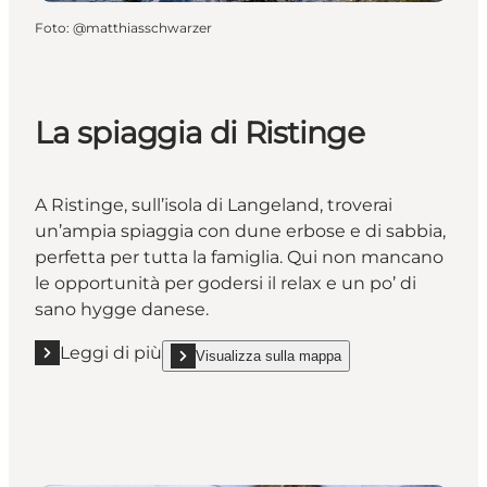
Foto
:
@matthiasschwarzer
La spiaggia di Ristinge
A Ristinge, sull’isola di Langeland, troverai
un’ampia spiaggia con dune erbose e di sabbia,
perfetta per tutta la famiglia. Qui non mancano
le opportunità per godersi il relax e un po’ di
sano hygge danese.
Leggi di più
Visualizza sulla mappa
Leggi di più "La spiaggia di Ristinge"
show La spiaggia di Ristinge on_map