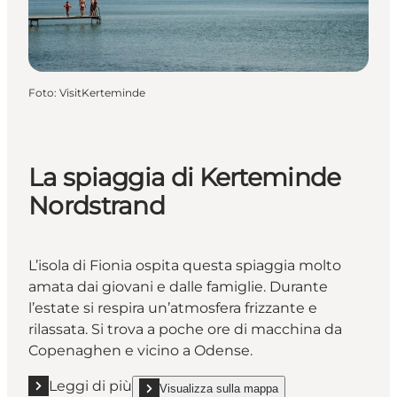
Foto
:
VisitKerteminde
La spiaggia di Kerteminde
Nordstrand
L’isola di Fionia ospita questa spiaggia molto
amata dai giovani e dalle famiglie. Durante
l’estate si respira un’atmosfera frizzante e
rilassata. Si trova a poche ore di macchina da
Copenaghen e vicino a Odense.
Leggi di più
Visualizza sulla mappa
Leggi di più "La spiaggia di Kerteminde Nordstrand"
show La spiaggia di Kerteminde Nordstrand on_m