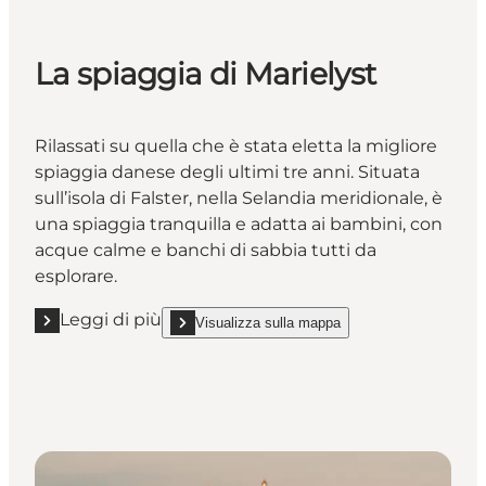
La spiaggia di Marielyst
Rilassati su quella che è stata eletta la migliore
spiaggia danese degli ultimi tre anni. Situata
sull’isola di Falster, nella Selandia meridionale, è
una spiaggia tranquilla e adatta ai bambini, con
acque calme e banchi di sabbia tutti da
esplorare.
Leggi di più
Visualizza sulla mappa
Leggi di più "La spiaggia di Marielyst"
show La spiaggia di Marielyst on_map