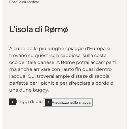
Foto
:
claireonline
L’isola di Rømø
Alcune delle più lunghe spiagge d’Europa si
trovano su quest’isola sabbiosa, sulla costa
occidentale danese. A Rømø potrai accamparti,
ma anche arrivare con l’auto fin quasi dentro
l’acqua! Qui troverai ampie distese di sabbia,
perfette per i picnic e per sfrecciare a bordo di
una dune buggy.
Leggi di più
Visualizza sulla mappa
Leggi di più "L’isola di Rømø"
show L’isola di Rømø on_map