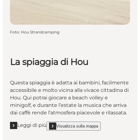
Foto
:
Hou Strandcamping
La spiaggia di Hou
Questa spiaggia è adatta ai bambini, facilmente
accessibile e molto vicina alla vivace cittadina di
Hou. Qui potrai giocare a beach volley e
minigolf, e durante l’estate la musica che arriva
dai caffè rende l’atmosfera piacevole e rilassata.
Leggi di più
Visualizza sulla mappa
Leggi di più "La spiaggia di Hou"
show La spiaggia di Hou on_map