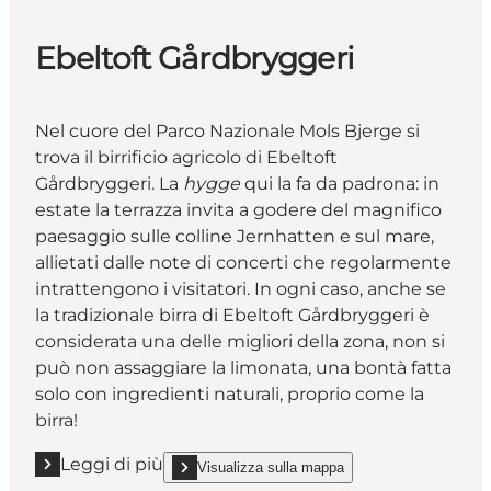
Ebeltoft Gårdbryggeri
Nel cuore del Parco Nazionale Mols Bjerge si
trova il birrificio agricolo di Ebeltoft
Gårdbryggeri. La
hygge
qui la fa da padrona: in
estate la terrazza invita a godere del magnifico
paesaggio sulle colline Jernhatten e sul mare,
allietati dalle note di concerti che regolarmente
intrattengono i visitatori. In ogni caso, anche se
la tradizionale birra di Ebeltoft Gårdbryggeri è
considerata una delle migliori della zona, non si
può non assaggiare la limonata, una bontà fatta
solo con ingredienti naturali, proprio come la
birra!
Leggi di più
Visualizza sulla mappa
Leggi di più "Ebeltoft Gårdbryggeri"
show Ebeltoft Gårdbryggeri on_map