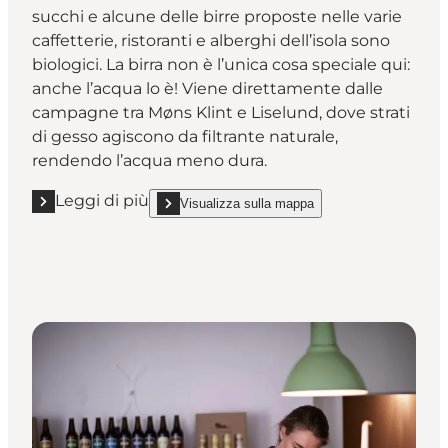
succhi e alcune delle birre proposte nelle varie
caffetterie, ristoranti e alberghi dell’isola sono
biologici. La birra non è l’unica cosa speciale qui:
anche l’acqua lo è! Viene direttamente dalle
campagne tra Møns Klint e Liselund, dove strati
di gesso agiscono da filtrante naturale,
rendendo l’acqua meno dura.
Leggi di più
Visualizza sulla mappa
Leggi di più "Bryghuset Møn"
show Bryghuset Møn on_map