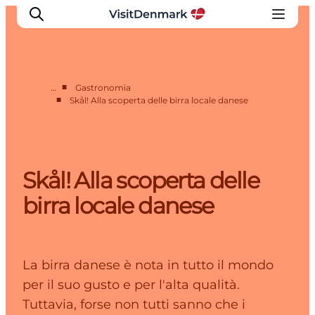
■
…
Gastronomia
■
Skål! Alla scoperta delle birra locale danese
Ispirazioni
Dove andare
Cosa fare
Skål! Alla scoperta delle
Dove dormire
Pianifica il viaggio
birra locale danese
La birra danese è nota in tutto il mondo
per il suo gusto e per l'alta qualità.
Tuttavia, forse non tutti sanno che i