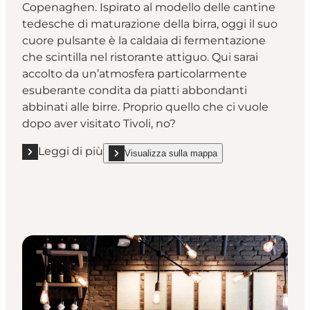
Copenaghen. Ispirato al modello delle cantine
tedesche di maturazione della birra, oggi il suo
cuore pulsante è la caldaia di fermentazione
che scintilla nel ristorante attiguo. Qui sarai
accolto da un’atmosfera particolarmente
esuberante condita da piatti abbondanti
abbinati alle birre. Proprio quello che ci vuole
dopo aver visitato Tivoli, no?
Leggi di più
Visualizza sulla mappa
Leggi di più "Bryggeriet Apollo"
show Bryggeriet Apollo on_map