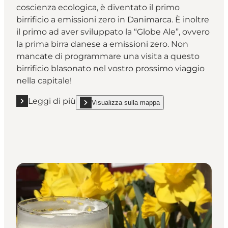
coscienza ecologica, è diventato il primo
birrificio a emissioni zero in Danimarca. È inoltre
il primo ad aver sviluppato la “Globe Ale”, ovvero
la prima birra danese a emissioni zero. Non
mancate di programmare una visita a questo
birrificio blasonato nel vostro prossimo viaggio
nella capitale!
Leggi di più
Visualizza sulla mappa
Leggi di più "Nørrebro Bryghus"
show Nørrebro Bryghus on_map