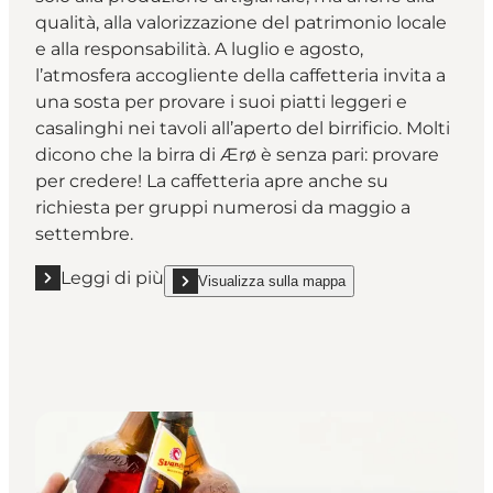
qualità, alla valorizzazione del patrimonio locale
e alla responsabilità. A luglio e agosto,
l’atmosfera accogliente della caffetteria invita a
una sosta per provare i suoi piatti leggeri e
casalinghi nei tavoli all’aperto del birrificio. Molti
dicono che la birra di Ærø è senza pari: provare
per credere! La caffetteria apre anche su
richiesta per gruppi numerosi da maggio a
settembre.
Leggi di più
Visualizza sulla mappa
Leggi di più "Rise Bryggeri"
show Rise Bryggeri on_map