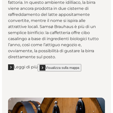
fattoria. In questo ambiente idilliaco, la birra
viene ancora prodotta in due cisterne di
raffreddamento del latte appositamente
convertite, mentre il nome si ispira alle
attrattive locali. Samsø Brauhaus è più di un
semplice birrificio: la caffetteria offre cibo
casalingo a base di ingredienti biologici tutto
l’anno, così come l’attiguo negozio e,
ovviamente, la possibilità di gustare la birra
direttamente sul posto.
Leggi di più
Visualizza sulla mappa
Leggi di più "Samsø Bryghus"
show Samsø Bryghus on_map