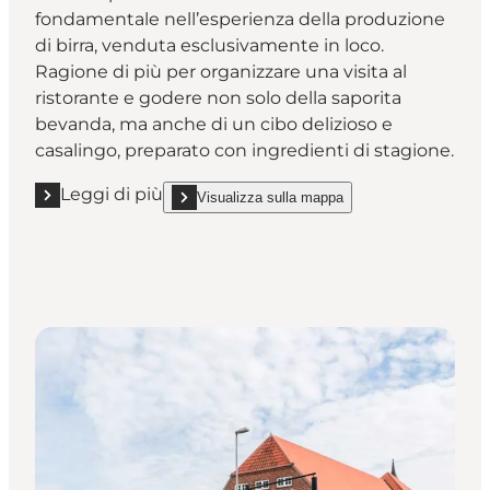
fondamentale nell’esperienza della produzione
di birra, venduta esclusivamente in loco.
Ragione di più per organizzare una visita al
ristorante e godere non solo della saporita
bevanda, ma anche di un cibo delizioso e
casalingo, preparato con ingredienti di stagione.
Leggi di più
Visualizza sulla mappa
Leggi di più "Bryggeri Skovlyst"
show Bryggeri Skovlyst on_map