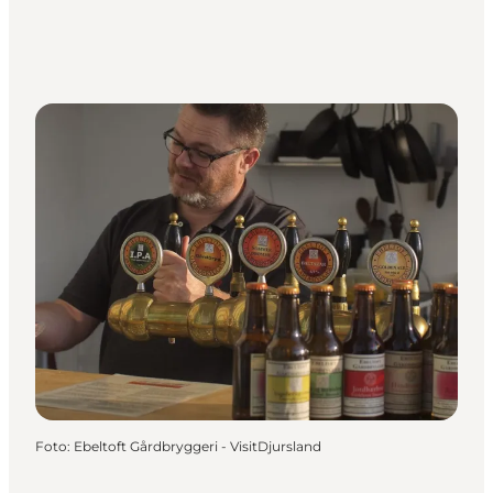
Foto
:
Ebeltoft Gårdbryggeri - VisitDjursland