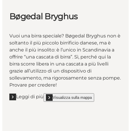
Bøgedal Bryghus
Vuoi una birra speciale? Bøgedal Bryghus non è
soltanto il più piccolo birrificio danese, ma è
anche il più insolito: è l’unico in Scandinavia a
offrire “una cascata di birra”. Sì, perché qui la
birra scorre libera in una cascata a più livelli
grazie all’utilizzo di un dispositivo di
sollevamento, ma rigorosamente senza pompe.
Provare per credere!
Leggi di più
Visualizza sulla mappa
Leggi di più "Bøgedal Bryghus"
show Bøgedal Bryghus on_map