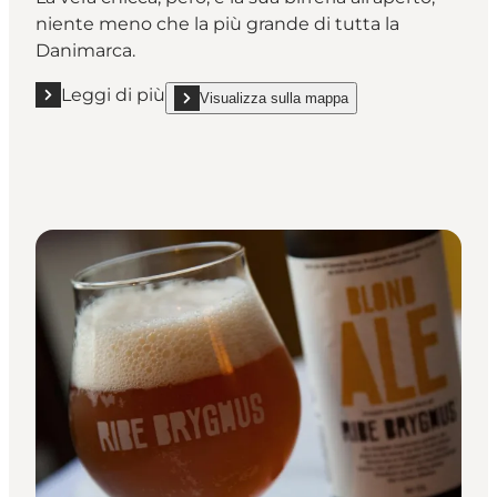
niente meno che la più grande di tutta la
Danimarca.
Leggi di più
Visualizza sulla mappa
Leggi di più "Skagen Bryghus"
show Skagen Bryghus on_map