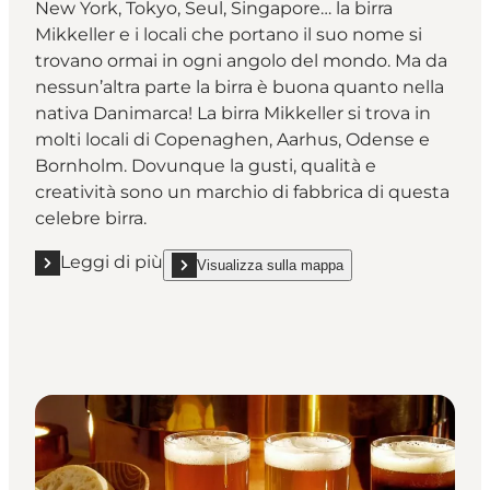
New York, Tokyo, Seul, Singapore… la birra
Mikkeller e i locali che portano il suo nome si
trovano ormai in ogni angolo del mondo. Ma da
nessun’altra parte la birra è buona quanto nella
nativa Danimarca! La birra Mikkeller si trova in
molti locali di Copenaghen, Aarhus, Odense e
Bornholm. Dovunque la gusti, qualità e
creatività sono un marchio di fabbrica di questa
celebre birra.
Leggi di più
Visualizza sulla mappa
Leggi di più "Mikkeller Bar"
show Mikkeller Bar on_map