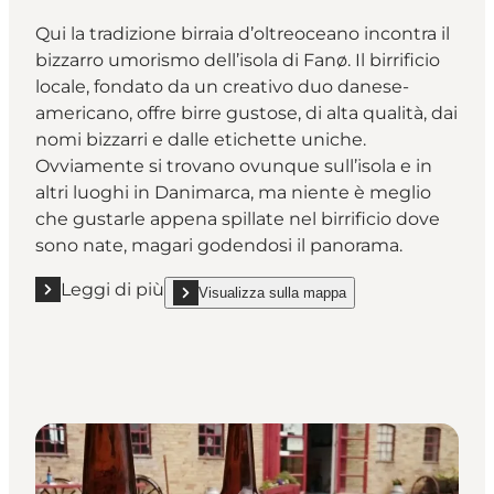
Qui la tradizione birraia d’oltreoceano incontra il
bizzarro umorismo dell’isola di Fanø. Il birrificio
locale, fondato da un creativo duo danese-
americano, offre birre gustose, di alta qualità, dai
nomi bizzarri e dalle etichette uniche.
Ovviamente si trovano ovunque sull’isola e in
altri luoghi in Danimarca, ma niente è meglio
che gustarle appena spillate nel birrificio dove
sono nate, magari godendosi il panorama.
Leggi di più
Visualizza sulla mappa
Leggi di più "Fanø Bryghus"
show Fanø Bryghus on_map