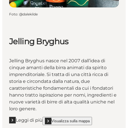
Foto
:
@dalekilde
Jelling Bryghus
Jelling Bryghus nasce nel 2007 dall’idea di
cinque amanti della birra animati da spirito
imprenditoriale. Si tratta di una città ricca di
storia e circondata dalla natura, due
caratteristiche fondamentali da cui i fondatori
hanno tratto ispirazione per nomi, ingredienti e
nuove varietà di birre di alta qualità uniche nel
loro genere.
Leggi di più
Visualizza sulla mappa
Leggi di più "Jelling Bryghus"
show Jelling Bryghus on_map